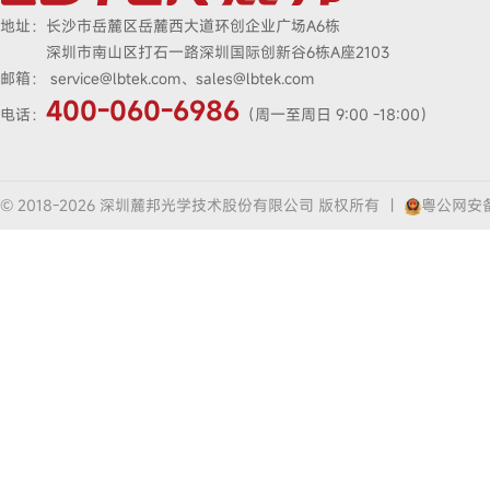
地址：
长沙市岳麓区岳麓西大道环创企业广场A6栋
深圳市南山区打石一路深圳国际创新谷6栋A座2103
邮箱：
service@lbtek.com、sales@lbtek.com
400-060-6986
电话：
（周一至周日 9:00 -18:00）
© 2018-2026 深圳麓邦光学技术股份有限公司 版权所有
|
粤公网安备4