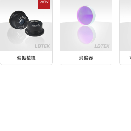
NEW
偏振棱镜
消偏器