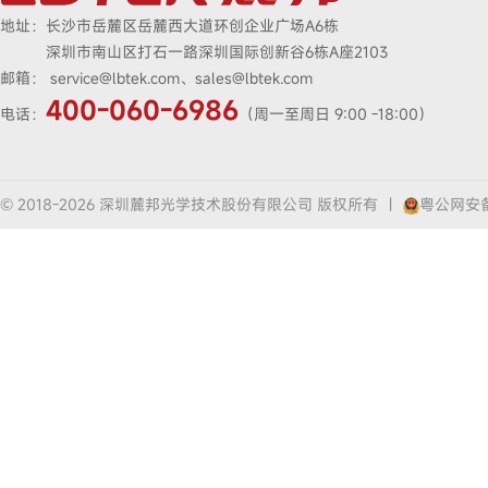
地址：
长沙市岳麓区岳麓西大道环创企业广场A6栋
深圳市南山区打石一路深圳国际创新谷6栋A座2103
邮箱：
service@lbtek.com、sales@lbtek.com
400-060-6986
电话：
（周一至周日 9:00 -18:00）
© 2018-2026 深圳麓邦光学技术股份有限公司 版权所有
|
粤公网安备4