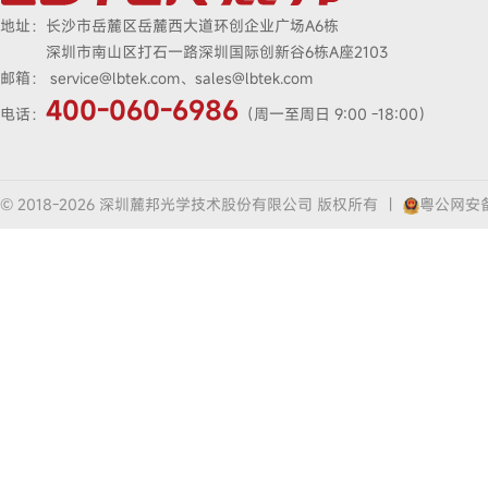
地址：
长沙市岳麓区岳麓西大道环创企业广场A6栋
深圳市南山区打石一路深圳国际创新谷6栋A座2103
邮箱：
service@lbtek.com、sales@lbtek.com
400-060-6986
电话：
（周一至周日 9:00 -18:00）
© 2018-2026 深圳麓邦光学技术股份有限公司 版权所有
|
粤公网安备4