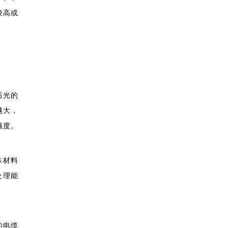
较高或
后光的
越大，
强度。
体材料
处理能
的电缆