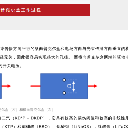
光束传播方向平行的纵向普克尔盒和电场方向与光束传播方向垂直的
孔径无关，因此很容易实现很大的孔径。 而横向普克尔盒两端的驱动
的开关电压。
克尔盒（左）和横向普克尔盒（右）
酸二氘（KD*P = DKDP），它具有较高的损伤阈值和较高的非线性
TP）和偏硼酸（BBO）、铌酸锂（LiNbO3），钛酸锂（LiTaO