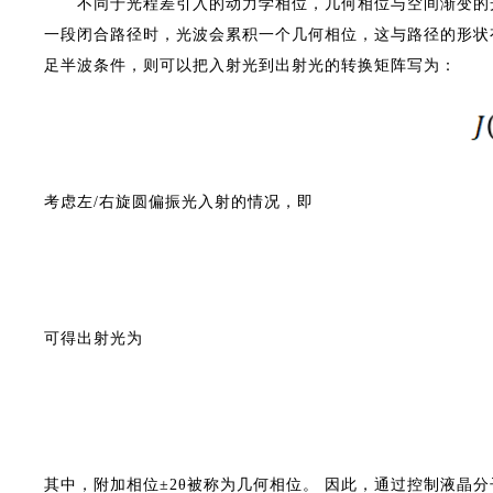
不同于光程差引入的动力学相位，几何相位与空间渐变的光
一段闭合路径时，光波会累积一个几何相位，这与路径的形状有
足半波条件，则可以把入射光到出射光的转换矩阵写为：
考虑左/右旋圆偏振光入射的情况，即
可得出射光为
其中，附加相位±2θ被称为几何相位。 因此，通过控制液晶