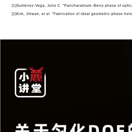
[1]Gutiérrez-Vega, Julio C. "Pancharatnam–Berry phase of optica
[2]Kim, Jihwan, et al. "Fabrication of ideal geometric-phase hol