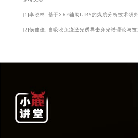
[1]李晓林. 基于XRF辅助LIBS的煤质分析技术研究
[2]侯佳佳. 自吸收免疫激光诱导击穿光谱理论与技