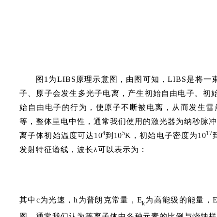
图1为LIBS原理示意图，由图可知，LIBS是
子、原子会发生多光子电离，产生初始自由电子。初
始自由电子的行为，使原子不断被电离，从而发生雪
等，整体呈电中性，通常我们使用的激光器为纳秒脉冲
4
5
17
离子体初始温度可达
10
到10
K
，初始电子密度为
10
发射特征谱线，波长
λ
可以表示为：
其中c为光速，h为普朗克常量，
E
为高能级的能量，
k
图。通常我们认为等离子体中各种元素的比例与烧蚀样