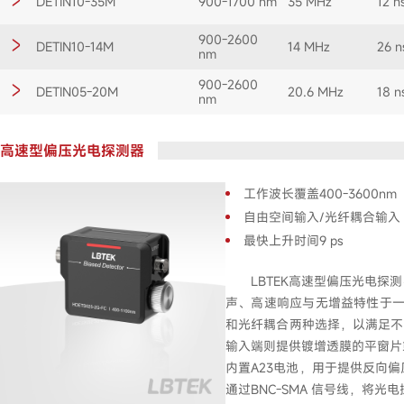
DETIN10-35M
900-1700 nm
35 MHz
12 n
900-2600
DETIN10-14M
14 MHz
26 n
nm
900-2600
DETIN05-20M
20.6 MHz
18 n
nm
高速型偏压光电探测器
工作波长覆盖400-3600nm
自由空间输入/光纤耦合输入
最快上升时间9 ps
LBTEK高速型偏压光电探测器
声、高速响应与无增益特性于一
和光纤耦合两种选择，以满足不
输入端则提供镀增透膜的平窗片
内置A23电池，用于提供反向
通过BNC-SMA 信号线，将