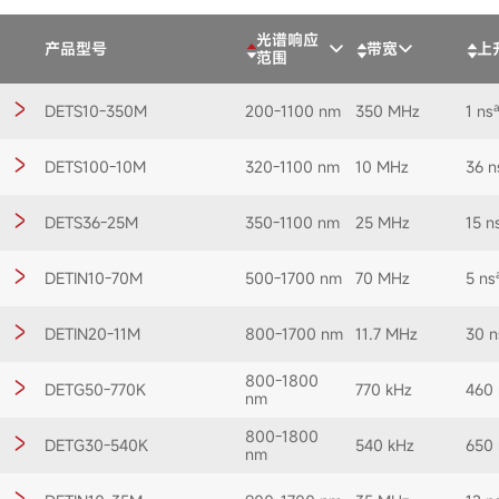
光谱响应
产品型号
带宽
上
范围
DETS10-350M
200-1100 nm
350 MHz
1 ns
DETS100-10M
320-1100 nm
10 MHz
36 n
DETS36-25M
350-1100 nm
25 MHz
15 n
DETIN10-70M
500-1700 nm
70 MHz
5 ns
DETIN20-11M
800-1700 nm
11.7 MHz
30 n
800-1800
DETG50-770K
770 kHz
460 
nm
800-1800
DETG30-540K
540 kHz
650 
nm