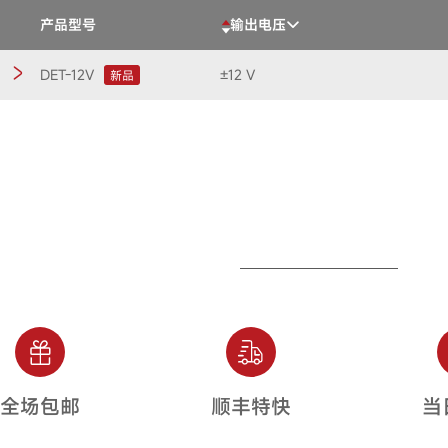
产品型号
输出电压
DET-12V
±12 V
新品
全场包邮
顺丰特快
当