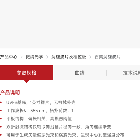
产品中心
微纳光学
涡旋波片及相位板
石英涡旋波片
参数规格
曲线
技术说
产品说明
UVFS基底，1英寸裸片，无机械外壳
工作波长λ：355 nm，拓扑荷数：1
平板结构，偏振相关，高损伤阈值
双折射微结构快轴取向沿基片径向一致，角向连续渐变
可用于生成矢量偏振光束和涡旋光束，呈现中心孔型强度分布