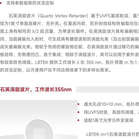
支持参数规格的灵活定制
石英涡旋波片（Quartz Vortex Retarder）基于UVFS基
现为1英寸单基底裸片，无外壳。在基底内部，双折射微结构快轴取向在
面上具有相同的 λ/2 延迟量，为单波长器件。石英涡旋波片具有偏振
同，当圆偏振光入射时，可生成具有螺旋波前的涡旋光束（且出射圆偏振
成矢量偏振光束。相较于传统的螺旋相位板，石英涡旋波片通过精巧的偏
板结构，无物理凹凸，易于集成；相较于涡旋波片，其可以应用于紫外波
有较高损伤阈值。LBTEK 提供工作波长 λ 在 355 nm，拓扑荷数 m 
的灵活定制，以方便用户在不同应用场景下的多样化需求。
石英涡旋波片，工作波长355nm
通光孔径10×10 mm，拓扑荷
纯UVFS材质，高损伤阈值
适配1英寸光学元件安装架
LBTEK m=1石英涡旋波