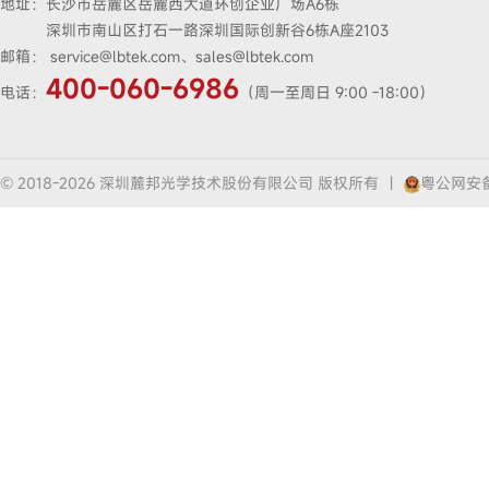
地址：
长沙市岳麓区岳麓西大道环创企业广场A6栋
深圳市南山区打石一路深圳国际创新谷6栋A座2103
邮箱：
service@lbtek.com、sales@lbtek.com
400-060-6986
电话：
（周一至周日 9:00 -18:00）
© 2018-2026 深圳麓邦光学技术股份有限公司 版权所有
|
粤公网安备4