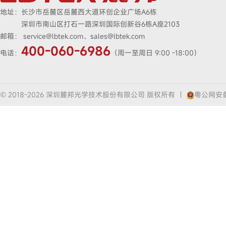
地址：
长沙市岳麓区岳麓西大道环创企业广场A6栋
深圳市南山区打石一路深圳国际创新谷6栋A座2103
邮箱：
service@lbtek.com、sales@lbtek.com
400-060-6986
电话：
（周一至周日 9:00 -18:00）
© 2018-2026 深圳麓邦光学技术股份有限公司 版权所有
|
粤公网安备4