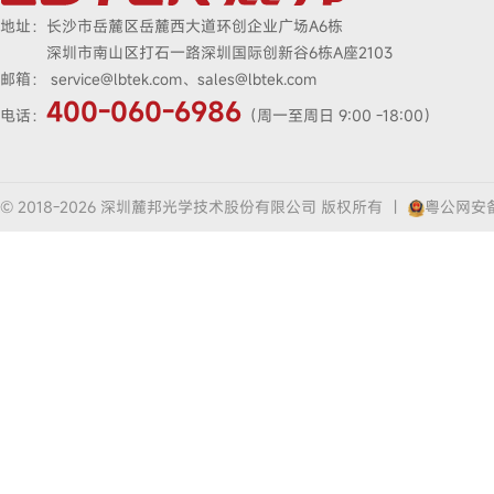
地址：
长沙市岳麓区岳麓西大道环创企业广场A6栋
深圳市南山区打石一路深圳国际创新谷6栋A座2103
邮箱：
service@lbtek.com、sales@lbtek.com
400-060-6986
电话：
（周一至周日 9:00 -18:00）
© 2018-2026 深圳麓邦光学技术股份有限公司 版权所有
|
粤公网安备4