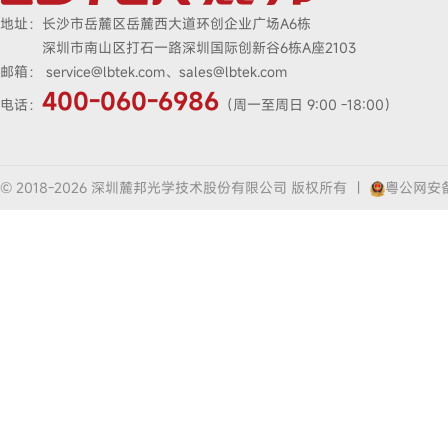
地址：
长沙市岳麓区岳麓西大道环创企业广场A6栋
深圳市南山区打石一路深圳国际创新谷6栋A座2103
邮箱：
service@lbtek.com、sales@lbtek.com
400-060-6986
电话：
（周一至周日 9:00 -18:00）
© 2018-2026 深圳麓邦光学技术股份有限公司 版权所有
|
粤公网安备4