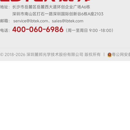
地址：
长沙市岳麓区岳麓西大道环创企业广场A6栋
深圳市南山区打石一路深圳国际创新谷6栋A座2103
邮箱：
service@lbtek.com、sales@lbtek.com
400-060-6986
电话：
（周一至周日 9:00 -18:00）
© 2018-2026 深圳麓邦光学技术股份有限公司 版权所有
|
粤公网安备4