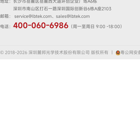
地址：
长沙市岳麓区岳麓西大道环创企业广场A6栋
深圳市南山区打石一路深圳国际创新谷6栋A座2103
邮箱：
service@lbtek.com、sales@lbtek.com
400-060-6986
电话：
（周一至周日 9:00 -18:00）
© 2018-2026 深圳麓邦光学技术股份有限公司 版权所有
|
粤公网安备4