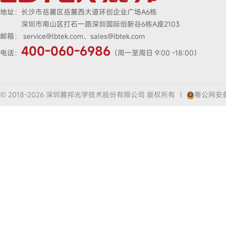
地址：
长沙市岳麓区岳麓西大道环创企业广场A6栋
深圳市南山区打石一路深圳国际创新谷6栋A座2103
邮箱：
service@lbtek.com、sales@lbtek.com
400-060-6986
电话：
（周一至周日 9:00 -18:00）
© 2018-2026 深圳麓邦光学技术股份有限公司 版权所有
|
粤公网安备4