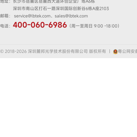
地址：
长沙市岳麓区岳麓西大道环创企业广场A6栋
深圳市南山区打石一路深圳国际创新谷6栋A座2103
邮箱：
service@lbtek.com、sales@lbtek.com
400-060-6986
电话：
（周一至周日 9:00 -18:00）
© 2018-2026 深圳麓邦光学技术股份有限公司 版权所有
|
粤公网安备4