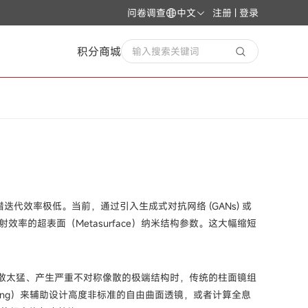
问卷调查
中文
注册 | 登录
积分商城
输入搜索关键词
代效率极低。当前，通过引入生成式对抗网络 (GANs) 或
的超表面（Metasurface）纳米结构参数。这大幅缩短
发散太猛、产生严重不对称像散的极端结构时，传统的柱面镜组
 Learning）来辅助设计高度非标准的自由曲面透镜，或者计算全息