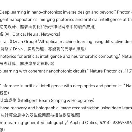
. "Deep learning in nano-photonics: inverse design and beyond." Photon
ligent nanophotonics: merging photonics and artificial intelligence at t
逆向设计、超表面优化和光子神经网络中的融合应用)
l-Optical Neural Networks)
., et al. (Ozcan Group) "All-optical machine learning using diffractive 
络 / D²NN，实现光速、零能耗的光学AI推理)
al. "Photonics for artificial intelligence and neuromorphic computin
形态计算，解决摩尔定律瓶颈)
 learning with coherent nanophotonic circuits."
Nature Photonics,
"Inference in artificial intelligence with deep optics and photonics."
Na
线图)
 (Intelligent Beam Shaping & Holography)
 "Phase recovery and holographic image reconstruction using deep learni
(深度学习解决计算全息中的双生像问题与相位恢复难题)
 al. "Deep-learning-generated holography." Applied Optics, 
像)