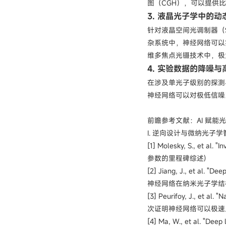
图（CGH），可以提供
3. 液晶光子学中的动态相位寻
针对液晶空间光调制器（
杂系统中，神经网络可以
维多焦点光镊技术中，极
4. 实验数据的降噪
在涉及单光子级别的探测与
神经网络可以对极低信噪
前瞻参考文献：AI 赋能光电子学顶
I. 逆向设计与微纳光子学智能生成 
[1] Molesky, S., et 
参数的里程碑综述)
[2] Jiang, J., et al. "D
神经网络在纳米光子学结
[3] Peurifoy, J., et al.
次证明神经网络可以极速
[4] Ma, W., et al. "D