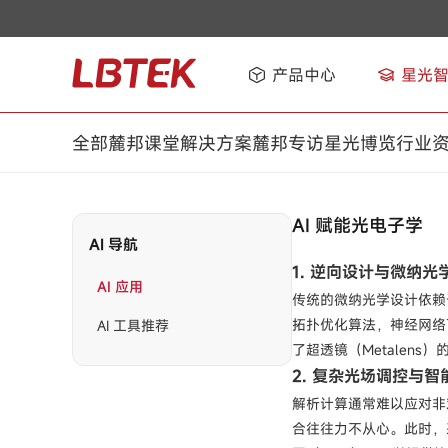
产品中心
星光
全部
麓邦课堂
解决方案
麓邦专访
星光博览
行业
AI 赋能光电子学
AI 导航
1. 逆向设计与微纳光学的颠覆
AI 应用
传统的微纳光学设计依赖于
拓扑优化算法，神经网络
AI 工具推荐
了超透镜（Metalens
2. 复杂光场调控与智能激光
解析计算通常难以应对非
合往往力不从心。此时，采用遗