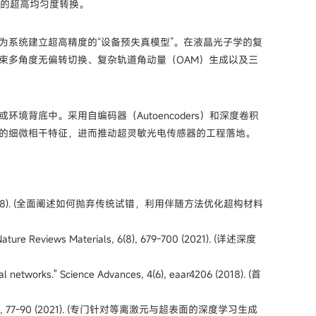
束的超高均匀度转换。
为系统建立超高精度的“设备预失真模型”。在液晶光子学的复
束多角度无偏转切换、复杂轨道角动量（OAM）生成以及三
背底中。采用自编码器（Autoencoders）和深度卷积
的细微相干特征，进而推动超灵敏光电传感器的工程落地。
2(11), 659-670 (2018). (全面阐述如何抛弃传统试错，利用伴随方法优化超构材料
." Nature Reviews Materials, 6(8), 679-700 (2021). (详述深度
eural networks." Science Advances, 4(6), eaar4206 (2018). (首
hotonics, 15(2), 77-90 (2021). (专门针对等离激元与超表面的深度学习生成