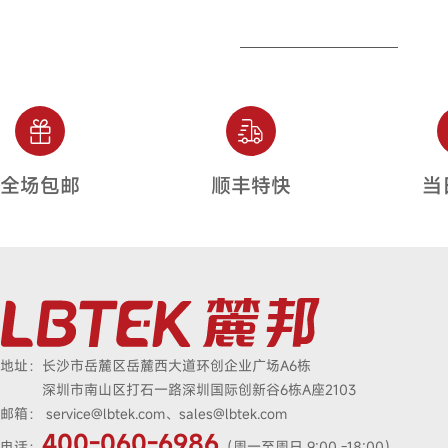
全场包邮
顺丰特快
当
地址：
长沙市岳麓区岳麓西大道环创企业广场A6栋
深圳市南山区打石一路深圳国际创新谷6栋A座2103
邮箱：
service@lbtek.com、sales@lbtek.com
400-060-6986
电话：
（周一至周日 9:00 -18:00）